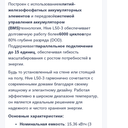
Построен с использованием
литий-
железофосфатных аккумуляторных
элементов
и передовой
системой
управления аккумулятором
(BMS)
технология, Hive L50-3 обеспечивает
долговечную работу более
6000 циклов
при
80% глубине разряда (DOD).
Поддерживает
параллельное подключение
до 15 единиц
, обеспечивая гибкость
масштабирования с ростом потребностей в
энергии.
Будь то установленный на стене или стоящий
на полу, Hive L50-3 гармонично сочетается с
современными домами благодаря своему
изящному и элегантному дизайну. Работая
эффективно в широком диапазоне температур,
он является идеальным решением для
надежного и чистого хранения энергии.
Основные характеристики:
Номинальная емкость
: 15,36 кВтч (3